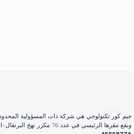
جيم كور تكنولوجي هي شركة ذات المسؤولية المحدود
ويقع مقرها الرئيسي في عدد 76 مكرر نهج البرتقال-الطابق الأول-مكتب01-03 باردو (