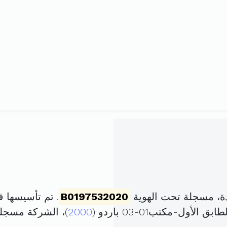
ة، مسجلة تحت الهوية
B0197532020
. تم تأسيسها في 8 أفريل 2020 برأس م
2000
)، الشركة مسجل