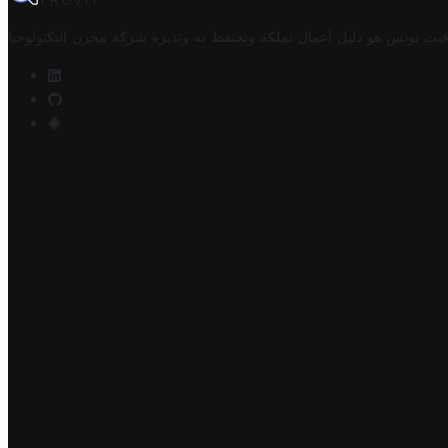
TROVIT
فيت تونس هو دليل أعمال تملكه وتحتفظ به وتديره
شركة مخزن التكنولوجيا