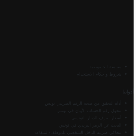
سياسة الخصوصية
شروط وأحكام الاستخدام
أدواتنا
أداة التحقق من صحة الرقم الضريبي تونس
محول رقم الحساب الآيبان في تونس
أسعار صرف الدينار التونسي
البحث عن الرمز البريدي في تونس
محاكي ضريبة الدخل الشخصي للموظف/المتقاعد