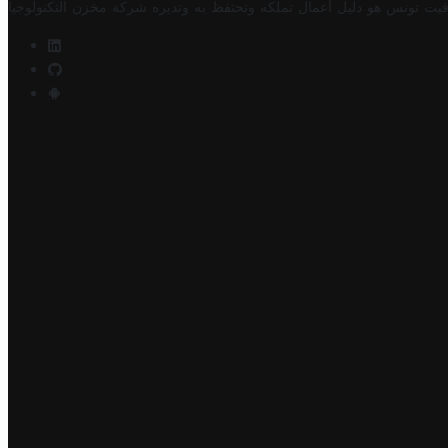
فيت تونس هو دليل أعمال تملكه وتحتفظ به وتديره
شركة مخزن التكنولوجيا