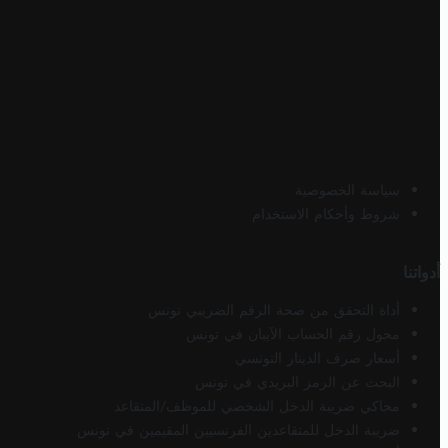
سياسة الخصوصية
شروط وأحكام الاستخدام
أدواتنا
أداة التحقق من صحة الرقم الضريبي تونس
محول رقم الحساب الآيبان في تونس
أسعار صرف الدينار التونسي
البحث عن الرمز البريدي في تونس
محاكي ضريبة الدخل الشخصي للموظف/المتقاعد
ضريبة الدخل للمتقاعدين الفرنسيين المقيمين في تونس