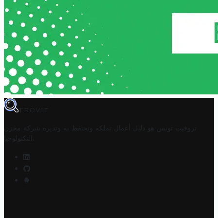
TROVIT
تروفيت تونس هو دليل أعمال تملكه وتحتفظ به وتديره
شركة مخزن
.
التكنولوجيا