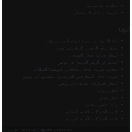
سياسة الخصوصية
شروط وأحكام الاستخدام
أدواتنا
أداة التحقق من صحة الرقم الضريبي تونس
محول رقم الحساب الآيبان في تونس
أسعار صرف الدينار التونسي
البحث عن الرمز البريدي في تونس
محاكي ضريبة الدخل الشخصي للموظف/المتقاعد
ضريبة الدخل للمتقاعدين الفرنسيين المقيمين في تونس
أسعار السيارات الجديدة في تونس
أخبار تروفيت
أخبار تونس
رابط خلفي مجاني
قائمة الشركات الأهلية المحلية
قائمة الشركات الأهلية الجهوية
2025 © Trovit. All Rights Reserved.