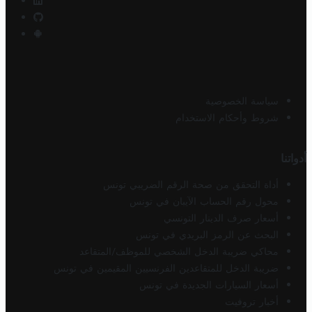
سياسة الخصوصية
شروط وأحكام الاستخدام
أدواتنا
أداة التحقق من صحة الرقم الضريبي تونس
محول رقم الحساب الآيبان في تونس
أسعار صرف الدينار التونسي
البحث عن الرمز البريدي في تونس
محاكي ضريبة الدخل الشخصي للموظف/المتقاعد
ضريبة الدخل للمتقاعدين الفرنسيين المقيمين في تونس
أسعار السيارات الجديدة في تونس
أخبار تروفيت