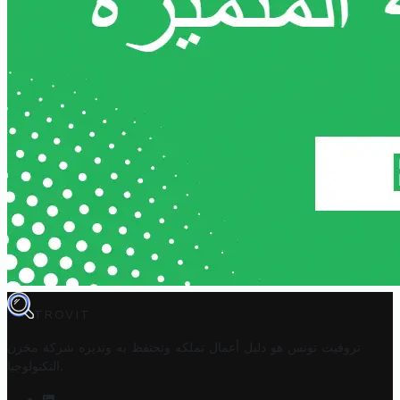
TROVIT
تروفيت تونس هو دليل أعمال تملكه وتحتفظ به وتديره
شركة مخزن
.
التكنولوجيا