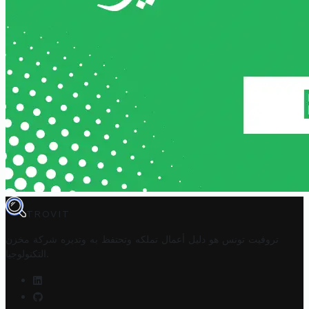
TROVIT
تروفيت تونس هو دليل أعمال تملكه وتحتفظ به وتديره
شركة مخزن
.
التكنولوجيا