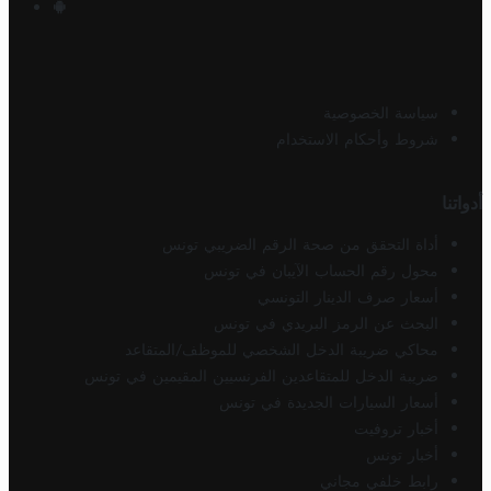
سياسة الخصوصية
شروط وأحكام الاستخدام
أدواتنا
أداة التحقق من صحة الرقم الضريبي تونس
محول رقم الحساب الآيبان في تونس
أسعار صرف الدينار التونسي
البحث عن الرمز البريدي في تونس
محاكي ضريبة الدخل الشخصي للموظف/المتقاعد
ضريبة الدخل للمتقاعدين الفرنسيين المقيمين في تونس
أسعار السيارات الجديدة في تونس
أخبار تروفيت
أخبار تونس
رابط خلفي مجاني