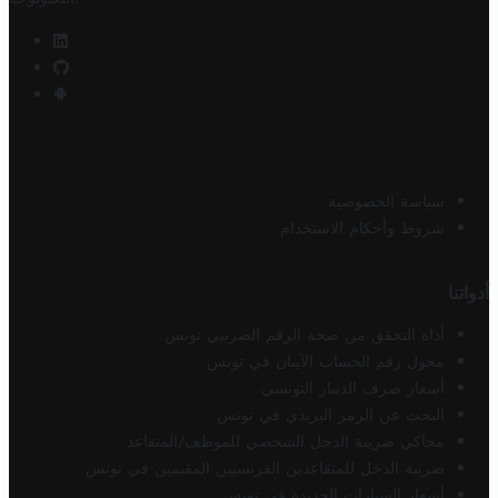
سياسة الخصوصية
شروط وأحكام الاستخدام
أدواتنا
أداة التحقق من صحة الرقم الضريبي تونس
محول رقم الحساب الآيبان في تونس
أسعار صرف الدينار التونسي
البحث عن الرمز البريدي في تونس
محاكي ضريبة الدخل الشخصي للموظف/المتقاعد
ضريبة الدخل للمتقاعدين الفرنسيين المقيمين في تونس
أسعار السيارات الجديدة في تونس