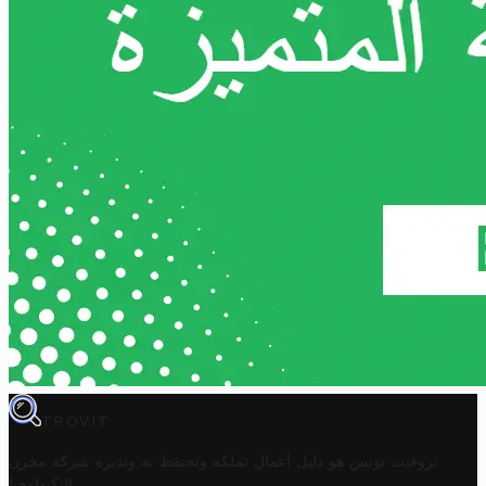
TROVIT
تروفيت تونس هو دليل أعمال تملكه وتحتفظ به وتديره
شركة مخزن
.
التكنولوجيا