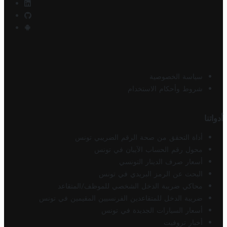
سياسة الخصوصية
شروط وأحكام الاستخدام
أدواتنا
أداة التحقق من صحة الرقم الضريبي تونس
محول رقم الحساب الآيبان في تونس
أسعار صرف الدينار التونسي
البحث عن الرمز البريدي في تونس
محاكي ضريبة الدخل الشخصي للموظف/المتقاعد
ضريبة الدخل للمتقاعدين الفرنسيين المقيمين في تونس
أسعار السيارات الجديدة في تونس
أخبار تروفيت