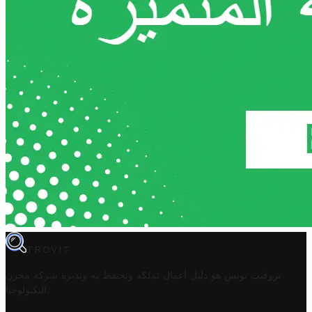
TROVIT
تروفيت تونس هو دليل أعمال تملكه وتحتفظ به وتديره
شركة مخزن
.
التكنولوجيا