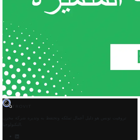
TROVIT
تروفيت تونس هو دليل أعمال تملكه وتحتفظ به وتديره
شركة مخزن
.
التكنولوجيا