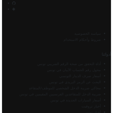
سياسة الخصوصية
شروط وأحكام الاستخدام
أدواتنا
أداة التحقق من صحة الرقم الضريبي تونس
محول رقم الحساب الآيبان في تونس
أسعار صرف الدينار التونسي
البحث عن الرمز البريدي في تونس
محاكي ضريبة الدخل الشخصي للموظف/المتقاعد
ضريبة الدخل للمتقاعدين الفرنسيين المقيمين في تونس
أسعار السيارات الجديدة في تونس
أخبار تروفيت
أخبار تونس