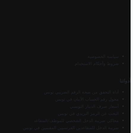
سياسة الخصوصية
شروط وأحكام الاستخدام
أدواتنا
أداة التحقق من صحة الرقم الضريبي تونس
محول رقم الحساب الآيبان في تونس
أسعار صرف الدينار التونسي
البحث عن الرمز البريدي في تونس
محاكي ضريبة الدخل الشخصي للموظف/المتقاعد
ضريبة الدخل للمتقاعدين الفرنسيين المقيمين في تونس