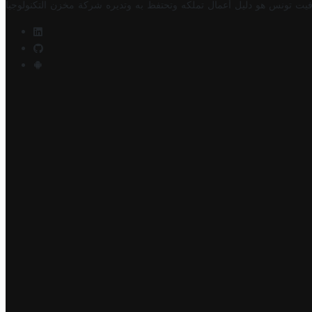
فيت تونس هو دليل أعمال تملكه وتحتفظ به وتديره
شركة مخزن التكنولوجيا