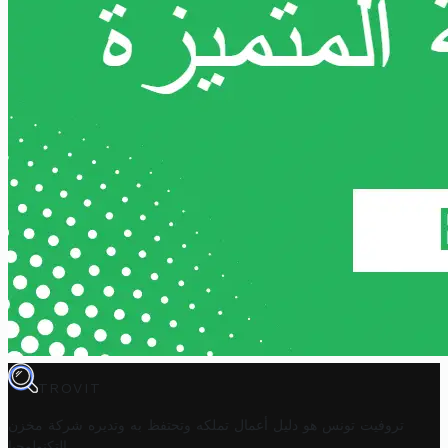
TROVIT
تروفيت تونس هو دليل أعمال تملكه وتحتفظ به وتديره
شركة مخزن
.
التكنولوجيا