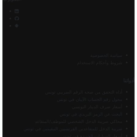
سياسة الخصوصية
شروط وأحكام الاستخدام
أدواتنا
أداة التحقق من صحة الرقم الضريبي تونس
محول رقم الحساب الآيبان في تونس
أسعار صرف الدينار التونسي
البحث عن الرمز البريدي في تونس
محاكي ضريبة الدخل الشخصي للموظف/المتقاعد
ضريبة الدخل للمتقاعدين الفرنسيين المقيمين في تونس
أسعار السيارات الجديدة في تونس