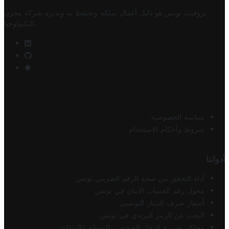
تروفيت تونس هو دليل أعمال تملكه وتحتفظ به وتديره
شركة مخزن
.
التكنولوجيا
سياسة الخصوصية
شروط وأحكام الاستخدام
أدواتنا
أداة التحقق من صحة الرقم الضريبي تونس
محول رقم الحساب الآيبان في تونس
أسعار صرف الدينار التونسي
البحث عن الرمز البريدي في تونس
محاكي ضريبة الدخل الشخصي للموظف/المتقاعد