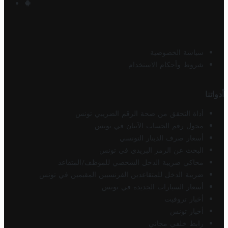
سياسة الخصوصية
شروط وأحكام الاستخدام
أدواتنا
أداة التحقق من صحة الرقم الضريبي تونس
محول رقم الحساب الآيبان في تونس
أسعار صرف الدينار التونسي
البحث عن الرمز البريدي في تونس
محاكي ضريبة الدخل الشخصي للموظف/المتقاعد
ضريبة الدخل للمتقاعدين الفرنسيين المقيمين في تونس
أسعار السيارات الجديدة في تونس
أخبار تروفيت
أخبار تونس
رابط خلفي مجاني