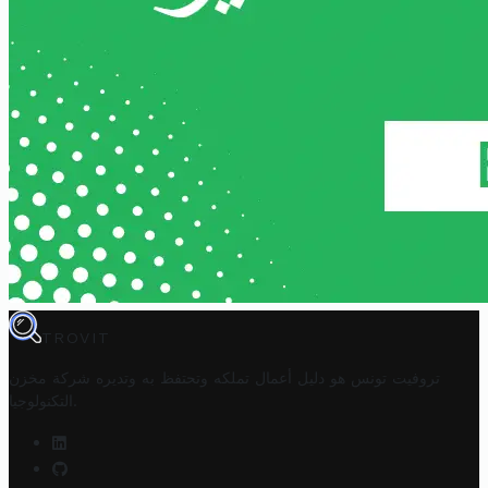
TROVIT
تروفيت تونس هو دليل أعمال تملكه وتحتفظ به وتديره
شركة مخزن
.
التكنولوجيا