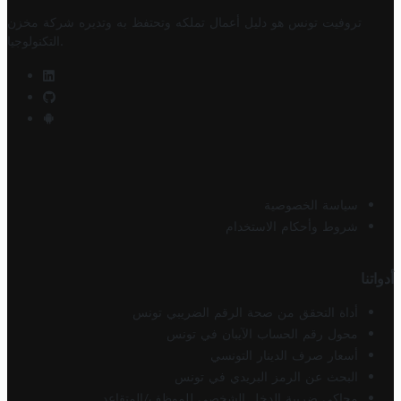
تروفيت تونس هو دليل أعمال تملكه وتحتفظ به وتديره
شركة مخزن
.
التكنولوجيا
سياسة الخصوصية
شروط وأحكام الاستخدام
أدواتنا
أداة التحقق من صحة الرقم الضريبي تونس
محول رقم الحساب الآيبان في تونس
أسعار صرف الدينار التونسي
البحث عن الرمز البريدي في تونس
محاكي ضريبة الدخل الشخصي للموظف/المتقاعد