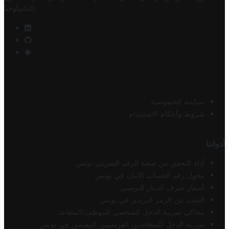
.
التكنولوجيا
سياسة الخصوصية
شروط وأحكام الاستخدام
أدواتنا
أداة التحقق من صحة الرقم الضريبي تونس
محول رقم الحساب الآيبان في تونس
أسعار صرف الدينار التونسي
البحث عن الرمز البريدي في تونس
محاكي ضريبة الدخل الشخصي للموظف/المتقاعد
ضريبة الدخل للمتقاعدين الفرنسيين المقيمين في تونس