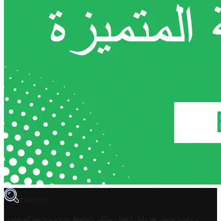
TROVIT
تروفيت تونس هو دليل أعمال تملكه وتحتفظ به وتديره
شركة مخزن