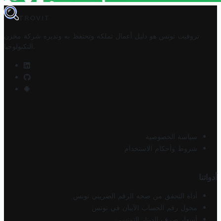
TROVIT
تروفيت تونس هو دليل أعمال تملكه وتحتفظ به وتديره
شركة مخزن
.
التكنولوجيا
سياسة الخصوصية
شروط وأحكام الاستخدام
أدواتنا
أداة التحقق من صحة الرقم الضريبي تونس
محول رقم الحساب الآيبان في تونس
أسعار صرف الدينار التونسي