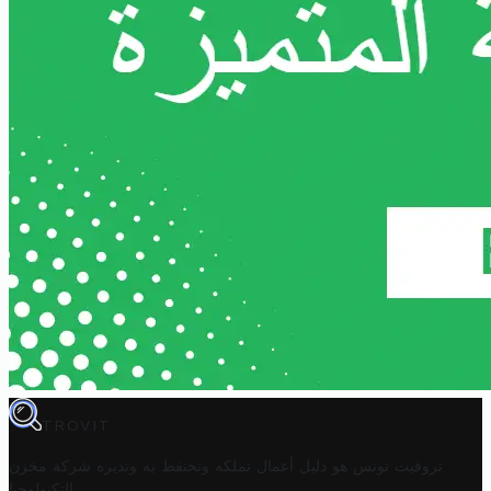
TROVIT
تروفيت تونس هو دليل أعمال تملكه وتحتفظ به وتديره
شركة مخزن
.
التكنولوجيا