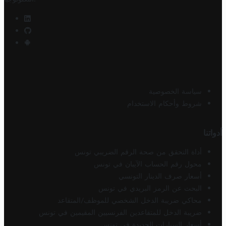
سياسة الخصوصية
شروط وأحكام الاستخدام
أدواتنا
أداة التحقق من صحة الرقم الضريبي تونس
محول رقم الحساب الآيبان في تونس
أسعار صرف الدينار التونسي
البحث عن الرمز البريدي في تونس
محاكي ضريبة الدخل الشخصي للموظف/المتقاعد
ضريبة الدخل للمتقاعدين الفرنسيين المقيمين في تونس
أسعار السيارات الجديدة في تونس