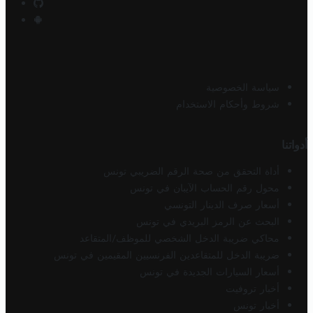
سياسة الخصوصية
شروط وأحكام الاستخدام
أدواتنا
أداة التحقق من صحة الرقم الضريبي تونس
محول رقم الحساب الآيبان في تونس
أسعار صرف الدينار التونسي
البحث عن الرمز البريدي في تونس
محاكي ضريبة الدخل الشخصي للموظف/المتقاعد
ضريبة الدخل للمتقاعدين الفرنسيين المقيمين في تونس
أسعار السيارات الجديدة في تونس
أخبار تروفيت
أخبار تونس