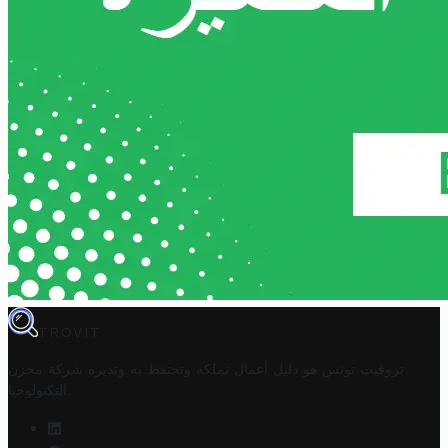
TROVIT
تروفيت تونس هو دليل أعمال تملكه وتحتفظ به وتديره
شركة مخزن
.
التكنولوجيا