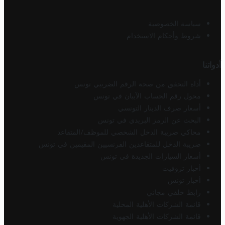
سياسة الخصوصية
شروط وأحكام الاستخدام
أدواتنا
أداة التحقق من صحة الرقم الضريبي تونس
محول رقم الحساب الآيبان في تونس
أسعار صرف الدينار التونسي
البحث عن الرمز البريدي في تونس
محاكي ضريبة الدخل الشخصي للموظف/المتقاعد
ضريبة الدخل للمتقاعدين الفرنسيين المقيمين في تونس
أسعار السيارات الجديدة في تونس
أخبار تروفيت
أخبار تونس
رابط خلفي مجاني
قائمة الشركات الأهلية المحلية
قائمة الشركات الأهلية الجهوية