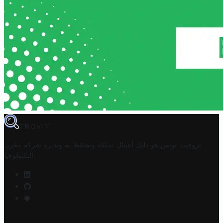
TROVIT
تروفيت تونس هو دليل أعمال تملكه وتحتفظ به وتديره
شركة مخزن
.
التكنولوجيا