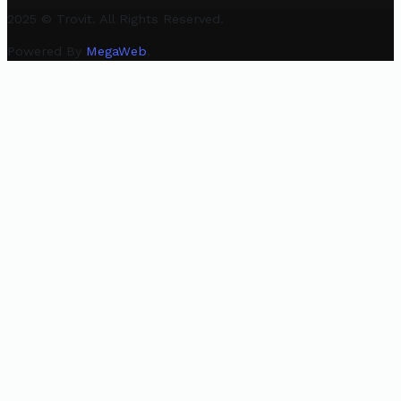
2025 © Trovit. All Rights Reserved.
Powered By
MegaWeb
.