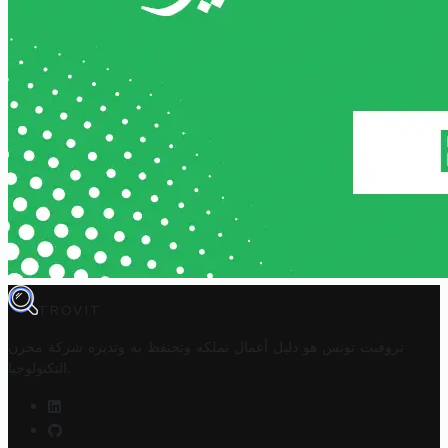
TROVIT
تروفيت تونس هو دليل أعمال تملكه وتحتفظ به وتديره
شركة مخزن
.
التكنولوجيا