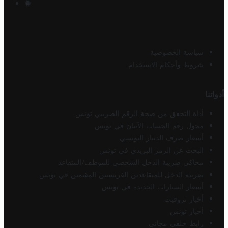
سياسة الخصوصية
شروط وأحكام الاستخدام
أدواتنا
أداة التحقق من صحة الرقم الضريبي تونس
محول رقم الحساب الآيبان في تونس
أسعار صرف الدينار التونسي
البحث عن الرمز البريدي في تونس
محاكي ضريبة الدخل الشخصي للموظف/المتقاعد
ضريبة الدخل للمتقاعدين الفرنسيين المقيمين في تونس
أسعار السيارات الجديدة في تونس
أخبار تروفيت
أخبار تونس
رابط خلفي مجاني