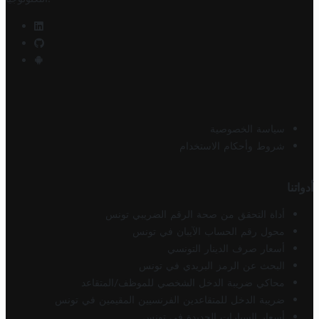
سياسة الخصوصية
شروط وأحكام الاستخدام
أدواتنا
أداة التحقق من صحة الرقم الضريبي تونس
محول رقم الحساب الآيبان في تونس
أسعار صرف الدينار التونسي
البحث عن الرمز البريدي في تونس
محاكي ضريبة الدخل الشخصي للموظف/المتقاعد
ضريبة الدخل للمتقاعدين الفرنسيين المقيمين في تونس
أسعار السيارات الجديدة في تونس