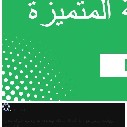
TROVIT
تروفيت تونس هو دليل أعمال تملكه وتحتفظ به وتديره
شركة مخزن
.
التكنولوجيا