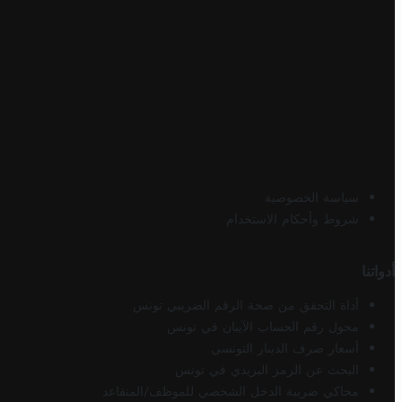
سياسة الخصوصية
شروط وأحكام الاستخدام
أدواتنا
أداة التحقق من صحة الرقم الضريبي تونس
محول رقم الحساب الآيبان في تونس
أسعار صرف الدينار التونسي
البحث عن الرمز البريدي في تونس
محاكي ضريبة الدخل الشخصي للموظف/المتقاعد