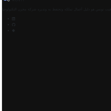
TROVIT
فيت تونس هو دليل أعمال تملكه وتحتفظ به وتديره
شركة مخزن التكنولوجيا