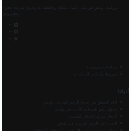
تروفيت تونس هو دليل أعمال تملكه وتحتفظ به وتديره
شركة مخزن
.
التكنولوجيا
سياسة الخصوصية
شروط وأحكام الاستخدام
أدواتنا
أداة التحقق من صحة الرقم الضريبي تونس
محول رقم الحساب الآيبان في تونس
أسعار صرف الدينار التونسي
البحث عن الرمز البريدي في تونس
محاكي ضريبة الدخل الشخصي للموظف/المتقاعد