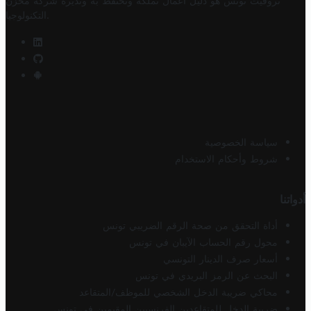
تروفيت تونس هو دليل أعمال تملكه وتحتفظ به وتديره
شركة مخزن
.
التكنولوجيا
سياسة الخصوصية
شروط وأحكام الاستخدام
أدواتنا
أداة التحقق من صحة الرقم الضريبي تونس
محول رقم الحساب الآيبان في تونس
أسعار صرف الدينار التونسي
البحث عن الرمز البريدي في تونس
محاكي ضريبة الدخل الشخصي للموظف/المتقاعد
ضريبة الدخل للمتقاعدين الفرنسيين المقيمين في تونس