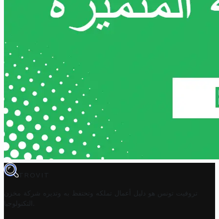
TROVIT
تروفيت تونس هو دليل أعمال تملكه وتحتفظ به وتديره
شركة مخزن
.
التكنولوجيا