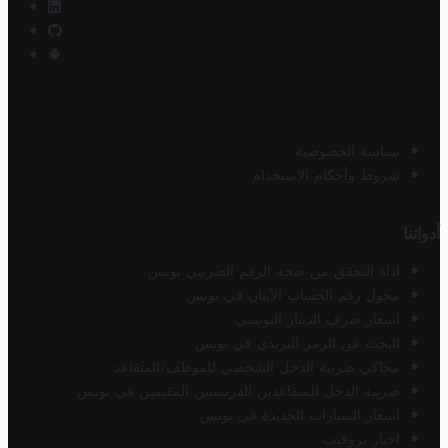
سياسة الخصوصية
شروط وأحكام الاستخدام
أدواتنا
أداة التحقق من صحة الرقم الضريبي تونس
محول رقم الحساب الآيبان في تونس
أسعار صرف الدينار التونسي
البحث عن الرمز البريدي في تونس
محاكي ضريبة الدخل الشخصي للموظف/المتقاعد
ضريبة الدخل للمتقاعدين الفرنسيين المقيمين في تونس
أسعار السيارات الجديدة في تونس
أخبار تروفيت