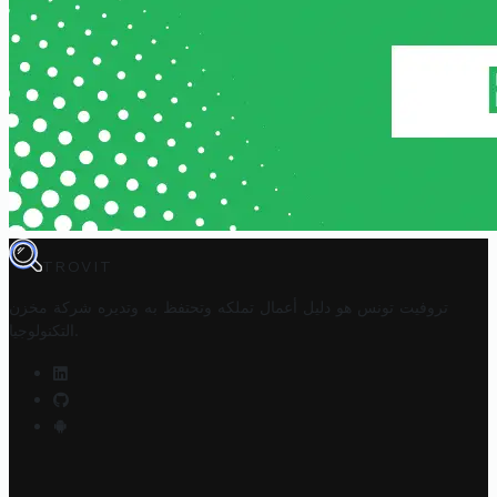
TROVIT
تروفيت تونس هو دليل أعمال تملكه وتحتفظ به وتديره
شركة مخزن
.
التكنولوجيا