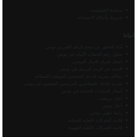
سياسة الخصوصية
شروط وأحكام الاستخدام
أدواتنا
أداة التحقق من صحة الرقم الضريبي تونس
محول رقم الحساب الآيبان في تونس
أسعار صرف الدينار التونسي
البحث عن الرمز البريدي في تونس
محاكي ضريبة الدخل الشخصي للموظف/المتقاعد
ضريبة الدخل للمتقاعدين الفرنسيين المقيمين في تونس
أسعار السيارات الجديدة في تونس
أخبار تروفيت
أخبار تونس
رابط خلفي مجاني
قائمة الشركات الأهلية المحلية
قائمة الشركات الأهلية الجهوية