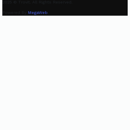
2025 © Trovit. All Rights Reserved.
Powered By
MegaWeb
.