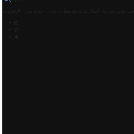
TROVIT
فيت تونس هو دليل أعمال تملكه وتحتفظ به وتديره
شركة مخزن التكنولوجيا