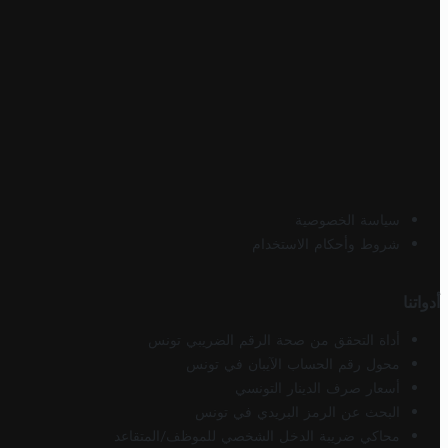
سياسة الخصوصية
شروط وأحكام الاستخدام
أدواتنا
أداة التحقق من صحة الرقم الضريبي تونس
محول رقم الحساب الآيبان في تونس
أسعار صرف الدينار التونسي
البحث عن الرمز البريدي في تونس
محاكي ضريبة الدخل الشخصي للموظف/المتقاعد