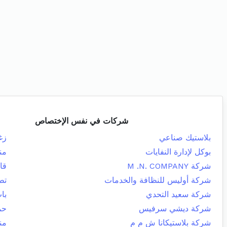
شركات في نفس الإختصاص
بلاستيك صناعي
زغ
بوكل لإدارة النفايات
من
شركة M .N. COMPANY
قا
شركة أوليس للنظافة والخدمات
تط
شركة سعيد التحدي
با
شركة ديشي سرفيس
حم
شركة بلاستيكانا ش م م
من