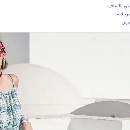
ور الساف
رناقية
رين