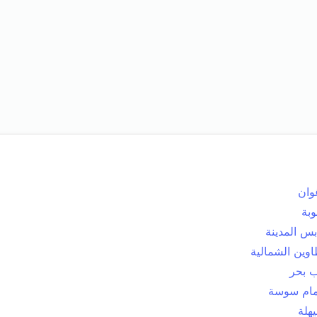
وان
وبة
بس المدينة
اوين الشمالية
ب بحر
ام سوسة
يهلة