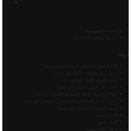
سياسة الخصوصية
شروط وأحكام الاستخدام
أدواتنا
أداة التحقق من صحة الرقم الضريبي تونس
محول رقم الحساب الآيبان في تونس
أسعار صرف الدينار التونسي
البحث عن الرمز البريدي في تونس
محاكي ضريبة الدخل الشخصي للموظف/المتقاعد
ضريبة الدخل للمتقاعدين الفرنسيين المقيمين في تونس
أسعار السيارات الجديدة في تونس
أخبار تروفيت
أخبار تونس
رابط خلفي مجاني