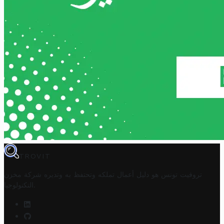
TROVIT
تروفيت تونس هو دليل أعمال تملكه وتحتفظ به وتديره
شركة مخزن
.
التكنولوجيا