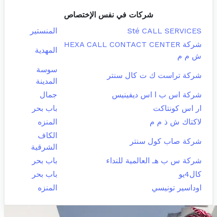
شركات في نفس الإختصاص
Sté CALL SERVICES
المنستير
شركة HEXA CALL CONTACT CENTER
المهدية
ش م م
سوسة
شركة تراست ك ت كال سنتر
المدينة
شركة اس ب ا اس ديفينيس
جمال
ار اس كونتاكت
باب بحر
لاكتاك ش ذ م م
المنزه
الكاف
شركة صاب كول سنتر
الشرقية
شركة س ب هـ العالمية للنداء
باب بحر
كال4يو
باب بحر
اوداسير تونيسي
المنزه