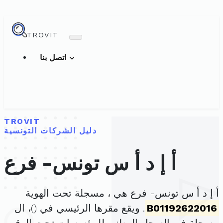
TROVIT
اتصل بنا
TROVIT
دليل الشركات التونسية
أ إ د أ س تونس- فرع
أ إ د أ س تونس- فرع هي ، مسجلة تحت الهوية
B01192622016
. ويقع مقرها الرئيسي في (
)، ال