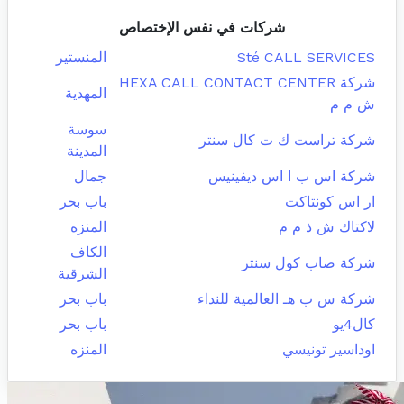
شركات في نفس الإختصاص
Sté CALL SERVICES
المنستير
شركة HEXA CALL CONTACT CENTER
المهدية
ش م م
سوسة
شركة تراست ك ت كال سنتر
المدينة
شركة اس ب ا اس ديفينيس
جمال
ار اس كونتاكت
باب بحر
لاكتاك ش ذ م م
المنزه
الكاف
شركة صاب كول سنتر
الشرقية
شركة س ب هـ العالمية للنداء
باب بحر
كال4يو
باب بحر
اوداسير تونيسي
المنزه