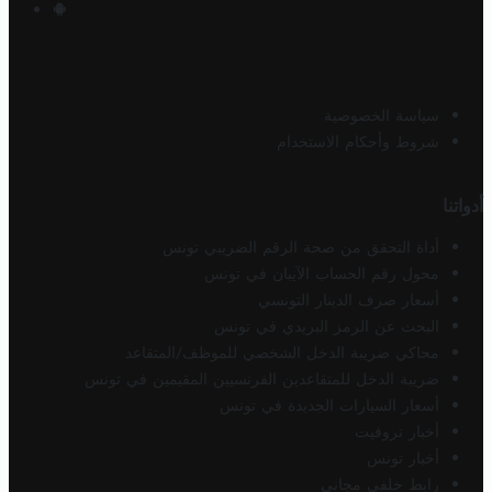
سياسة الخصوصية
شروط وأحكام الاستخدام
أدواتنا
أداة التحقق من صحة الرقم الضريبي تونس
محول رقم الحساب الآيبان في تونس
أسعار صرف الدينار التونسي
البحث عن الرمز البريدي في تونس
محاكي ضريبة الدخل الشخصي للموظف/المتقاعد
ضريبة الدخل للمتقاعدين الفرنسيين المقيمين في تونس
أسعار السيارات الجديدة في تونس
أخبار تروفيت
أخبار تونس
رابط خلفي مجاني