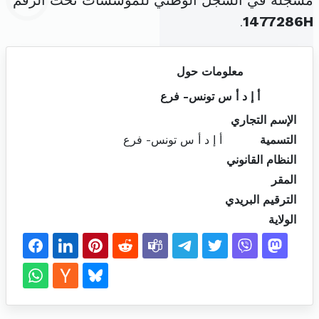
مسجلة في السجل الوطني للمؤسسات تحت الرقم
.
1477286H
معلومات حول
أ إ د أ س تونس- فرع
الإسم التجاري
التسمية
أ إ د أ س تونس- فرع
النظام القانوني
المقر
الترقيم البريدي
الولاية