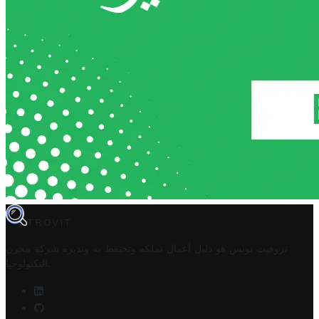
TROVIT
تروفيت تونس هو دليل أعمال تملكه وتحتفظ به وتديره
شركة مخزن
.
التكنولوجيا