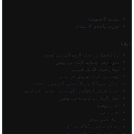
سياسة الخصوصية
شروط وأحكام الاستخدام
أدواتنا
أداة التحقق من صحة الرقم الضريبي تونس
محول رقم الحساب الآيبان في تونس
أسعار صرف الدينار التونسي
البحث عن الرمز البريدي في تونس
محاكي ضريبة الدخل الشخصي للموظف/المتقاعد
ضريبة الدخل للمتقاعدين الفرنسيين المقيمين في تونس
أسعار السيارات الجديدة في تونس
أخبار تروفيت
أخبار تونس
رابط خلفي مجاني
قائمة الشركات الأهلية المحلية