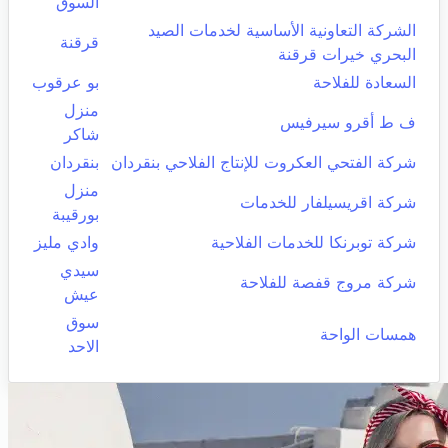
السوق
الشركة التعاونية الأساسية لخدمات الصيد
قرقنة
البحري خيرات قرقنة
السعادة للفلاحة
بو عرقوب
منزل
ف ط أقرو سيرفيس
شاكر
شركة الفتحي العكروت للإنتاج الفلاحي بنقردان
بنقردان
منزل
شركة اقريسيلفار للخدمات
بورقيبة
شركة توبرنكا للخدمات الفلاحية
وادي مليز
سيدي
شركة مروج قفصة للفلاحة
عيش
سوق
همسات الواحة
الاحد