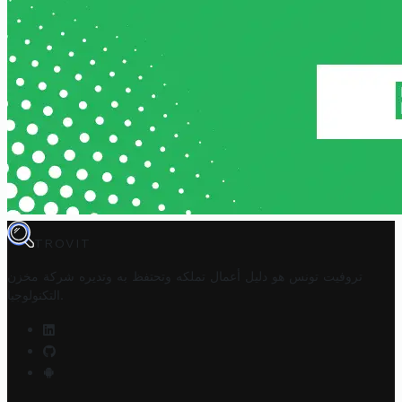
TROVIT
تروفيت تونس هو دليل أعمال تملكه وتحتفظ به وتديره
شركة مخزن
.
التكنولوجيا