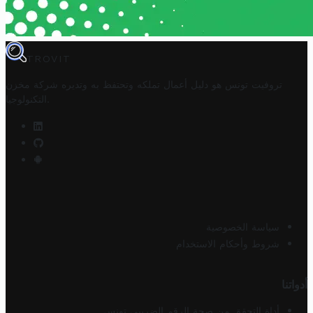
TROVIT
تروفيت تونس هو دليل أعمال تملكه وتحتفظ به وتديره
شركة مخزن
.
التكنولوجيا
سياسة الخصوصية
شروط وأحكام الاستخدام
أدواتنا
أداة التحقق من صحة الرقم الضريبي تونس