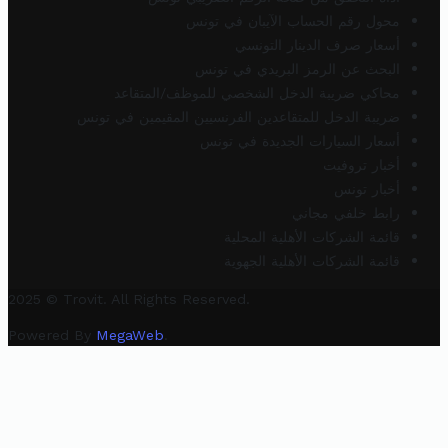
محول رقم الحساب الآيبان في تونس
أسعار صرف الدينار التونسي
البحث عن الرمز البريدي في تونس
محاكي ضريبة الدخل الشخصي للموظف/المتقاعد
ضريبة الدخل للمتقاعدين الفرنسيين المقيمين في تونس
أسعار السيارات الجديدة في تونس
أخبار تروفيت
أخبار تونس
رابط خلفي مجاني
قائمة الشركات الأهلية المحلية
قائمة الشركات الأهلية الجهوية
2025 © Trovit. All Rights Reserved.
Powered By
MegaWeb
.