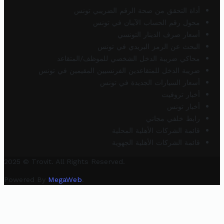
أداة التحقق من صحة الرقم الضريبي تونس
محول رقم الحساب الآيبان في تونس
أسعار صرف الدينار التونسي
البحث عن الرمز البريدي في تونس
محاكي ضريبة الدخل الشخصي للموظف/المتقاعد
ضريبة الدخل للمتقاعدين الفرنسيين المقيمين في تونس
أسعار السيارات الجديدة في تونس
أخبار تروفيت
أخبار تونس
رابط خلفي مجاني
قائمة الشركات الأهلية المحلية
قائمة الشركات الأهلية الجهوية
2025 © Trovit. All Rights Reserved.
Powered By
MegaWeb
.