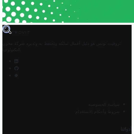
TROVIT
تروفيت تونس هو دليل أعمال تملكه وتحتفظ به وتديره
شركة مخزن
.
التكنولوجيا
سياسة الخصوصية
شروط وأحكام الاستخدام
أدواتنا