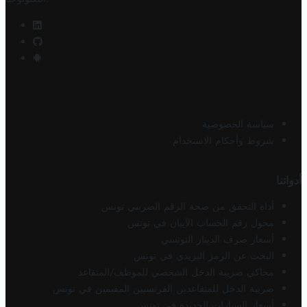
سياسة الخصوصية
شروط وأحكام الاستخدام
أدواتنا
أداة التحقق من صحة الرقم الضريبي تونس
محول رقم الحساب الآيبان في تونس
أسعار صرف الدينار التونسي
البحث عن الرمز البريدي في تونس
محاكي ضريبة الدخل الشخصي للموظف/المتقاعد
ضريبة الدخل للمتقاعدين الفرنسيين المقيمين في تونس
أسعار السيارات الجديدة في تونس