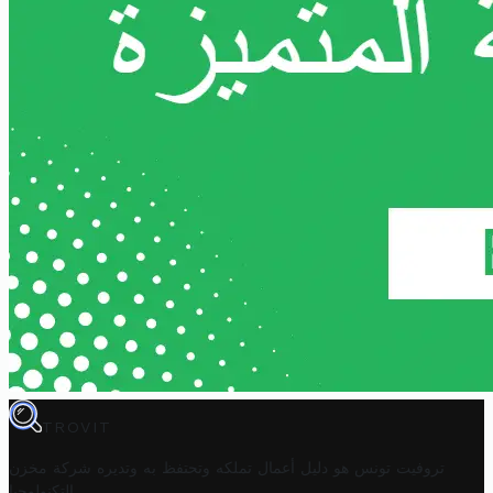
TROVIT
تروفيت تونس هو دليل أعمال تملكه وتحتفظ به وتديره
شركة مخزن
.
التكنولوجيا