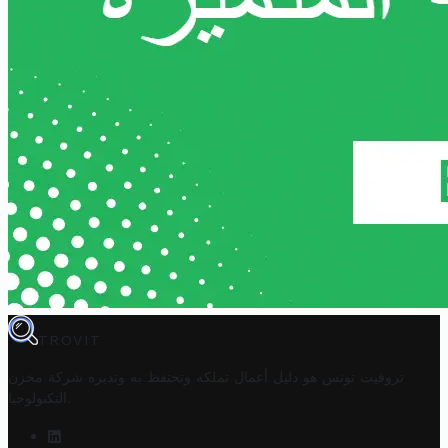
TROVIT
تروفيت تونس هو دليل أعمال تملكه وتحتفظ به وتديره
شركة مخزن
.
التكنولوجيا