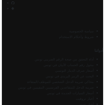
سياسة الخصوصية
شروط وأحكام الاستخدام
أدواتنا
أداة التحقق من صحة الرقم الضريبي تونس
محول رقم الحساب الآيبان في تونس
أسعار صرف الدينار التونسي
البحث عن الرمز البريدي في تونس
محاكي ضريبة الدخل الشخصي للموظف/المتقاعد
ضريبة الدخل للمتقاعدين الفرنسيين المقيمين في تونس
أسعار السيارات الجديدة في تونس
أخبار تروفيت
أخبار تونس