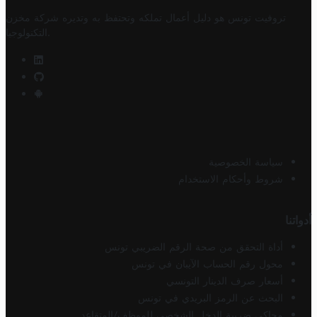
تروفيت تونس هو دليل أعمال تملكه وتحتفظ به وتديره
شركة مخزن
.
التكنولوجيا
سياسة الخصوصية
شروط وأحكام الاستخدام
أدواتنا
أداة التحقق من صحة الرقم الضريبي تونس
محول رقم الحساب الآيبان في تونس
أسعار صرف الدينار التونسي
البحث عن الرمز البريدي في تونس
محاكي ضريبة الدخل الشخصي للموظف/المتقاعد