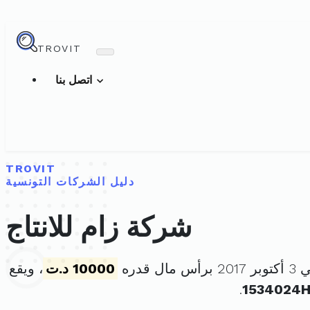
TROVIT
اتصل بنا
TROVIT
دليل الشركات التونسية
شركة زام للانتاج
ل قدره
10000 د.ت
، ويقع
.
1534024