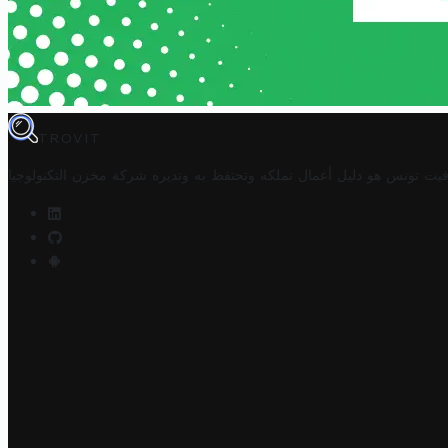
TROVIT
فيت تونس هو دليل أعمال تملكه وتحتفظ به وتديره
شركة مخزن التكنولوجيا