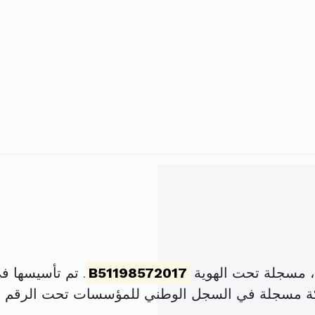
، مسجلة تحت الهوية
B51198572017
. تم تأسيسها في 3 أكتوبر 2017 برأس ما
كة مسجلة في السجل الوطني للمؤسسات تحت الرقم
H