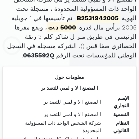
الواحد ذات المسؤولية المحدودة ، مسجلة تحت
الهوية
B2531942005
. تم تأسيسها في 1 جويلية
2005 برأس مال قدره
5000 د.ت
، ويقع مقرها
الرئيسي في طريق منز ل شاكر كلم 3 زنقة
الحصائري صفا قس (
)، الشركة مسجلة في السجل
الوطني للمؤسسات تحت الرقم
0635592Q
.
معلومات حول
ا لمصنع ا لا و لمبي للتصد ير
الإسم
ا لمصنع ا لا و لمبي للتصد ير
التجاري
التسمية
ا لمصنع ا لا و لمبي للتصد ير
النظام
شركة الشخص الواحد ذات المسؤولية
القانوني
المحدودة