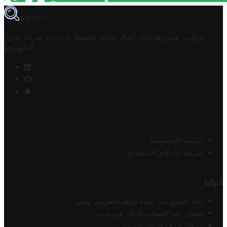
TROVIT
تروفيت تونس هو دليل أعمال تملكه وتحتفظ به وتديره
شركة مخزن
.
التكنولوجيا
سياسة الخصوصية
شروط وأحكام الاستخدام
أدواتنا
أداة التحقق من صحة الرقم الضريبي تونس
محول رقم الحساب الآيبان في تونس
أسعار صرف الدينار التونسي