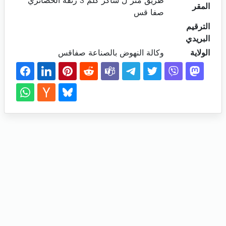
طريق منز ل شاكر كلم 3 زنقة الحصائري
المقر
صفا قس
الترقيم
البريدي
الولاية
وكالة النهوض بالصناعة صفاقس