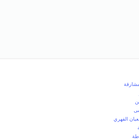
مشارقة
ن
ى
عبان الفهري
طة