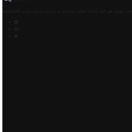
TROVIT
فيت تونس هو دليل أعمال تملكه وتحتفظ به وتديره
شركة مخزن التكنولوجيا