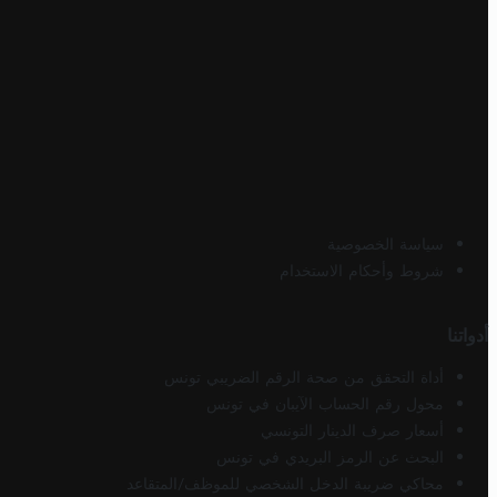
سياسة الخصوصية
شروط وأحكام الاستخدام
أدواتنا
أداة التحقق من صحة الرقم الضريبي تونس
محول رقم الحساب الآيبان في تونس
أسعار صرف الدينار التونسي
البحث عن الرمز البريدي في تونس
محاكي ضريبة الدخل الشخصي للموظف/المتقاعد