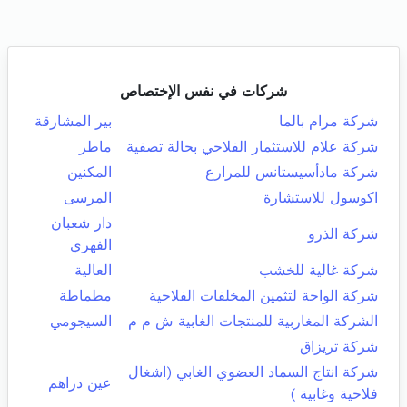
شركات في نفس الإختصاص
شركة مرام بالما
بير المشارقة
شركة علام للاستثمار الفلاحي بحالة تصفية
ماطر
شركة مادأسيستانس للمرارع
المكنين
اكوسول للاستشارة
المرسى
دار شعبان
شركة الذرو
الفهري
شركة غالية للخشب
العالية
شركة الواحة لتثمين المخلفات الفلاحية
مطماطة
الشركة المغاربية للمنتجات الغابية ش م م
السيجومي
شركة تريزاق
شركة انتاج السماد العضوي الغابي (اشغال
عين دراهم
فلاحية وغابية )