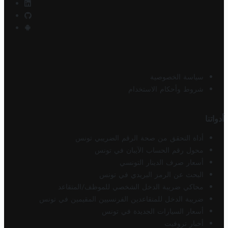
سياسة الخصوصية
شروط وأحكام الاستخدام
أدواتنا
أداة التحقق من صحة الرقم الضريبي تونس
محول رقم الحساب الآيبان في تونس
أسعار صرف الدينار التونسي
البحث عن الرمز البريدي في تونس
محاكي ضريبة الدخل الشخصي للموظف/المتقاعد
ضريبة الدخل للمتقاعدين الفرنسيين المقيمين في تونس
أسعار السيارات الجديدة في تونس
أخبار تروفيت