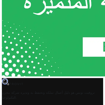
TROVIT
تروفيت تونس هو دليل أعمال تملكه وتحتفظ به وتديره
شركة مخزن
.
التكنولوجيا