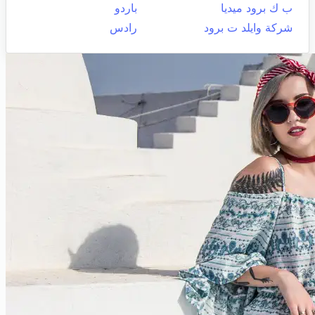
ب ك برود ميديا
باردو
شركة وايلد ت برود
رادس