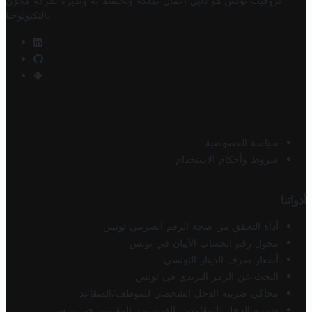
تروفيت تونس هو دليل أعمال تملكه وتحتفظ به وتديره
شركة مخزن
.
التكنولوجيا
سياسة الخصوصية
شروط وأحكام الاستخدام
أدواتنا
أداة التحقق من صحة الرقم الضريبي تونس
محول رقم الحساب الآيبان في تونس
أسعار صرف الدينار التونسي
البحث عن الرمز البريدي في تونس
محاكي ضريبة الدخل الشخصي للموظف/المتقاعد
ضريبة الدخل للمتقاعدين الفرنسيين المقيمين في تونس