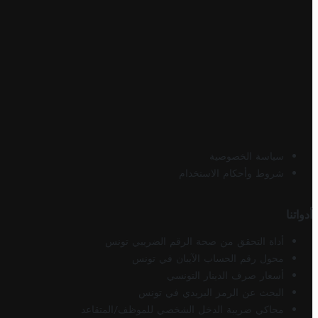
سياسة الخصوصية
شروط وأحكام الاستخدام
أدواتنا
أداة التحقق من صحة الرقم الضريبي تونس
محول رقم الحساب الآيبان في تونس
أسعار صرف الدينار التونسي
البحث عن الرمز البريدي في تونس
محاكي ضريبة الدخل الشخصي للموظف/المتقاعد