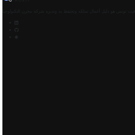
TROVIT
فيت تونس هو دليل أعمال تملكه وتحتفظ به وتديره
شركة مخزن التكنولوجيا