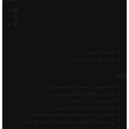
سياسة الخصوصية
شروط وأحكام الاستخدام
أدواتنا
أداة التحقق من صحة الرقم الضريبي تونس
محول رقم الحساب الآيبان في تونس
أسعار صرف الدينار التونسي
البحث عن الرمز البريدي في تونس
محاكي ضريبة الدخل الشخصي للموظف/المتقاعد
ضريبة الدخل للمتقاعدين الفرنسيين المقيمين في تونس
أسعار السيارات الجديدة في تونس