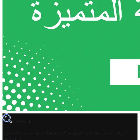
TROVIT
تروفيت تونس هو دليل أعمال تملكه وتحتفظ به وتديره
شركة مخزن
.
التكنولوجيا