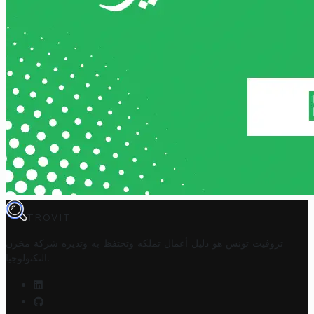
TROVIT
تروفيت تونس هو دليل أعمال تملكه وتحتفظ به وتديره
شركة مخزن
.
التكنولوجيا