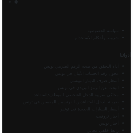
سياسة الخصوصية
شروط وأحكام الاستخدام
أدواتنا
أداة التحقق من صحة الرقم الضريبي تونس
محول رقم الحساب الآيبان في تونس
أسعار صرف الدينار التونسي
البحث عن الرمز البريدي في تونس
محاكي ضريبة الدخل الشخصي للموظف/المتقاعد
ضريبة الدخل للمتقاعدين الفرنسيين المقيمين في تونس
أسعار السيارات الجديدة في تونس
أخبار تروفيت
أخبار تونس
رابط خلفي مجاني