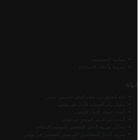
سياسة الخصوصية
شروط وأحكام الاستخدام
أدواتنا
أداة التحقق من صحة الرقم الضريبي تونس
محول رقم الحساب الآيبان في تونس
أسعار صرف الدينار التونسي
البحث عن الرمز البريدي في تونس
محاكي ضريبة الدخل الشخصي للموظف/المتقاعد
ضريبة الدخل للمتقاعدين الفرنسيين المقيمين في تونس