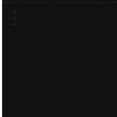
فيت تونس هو دليل أعمال تملكه وتحتفظ به وتديره
شركة مخزن التكنولوجيا