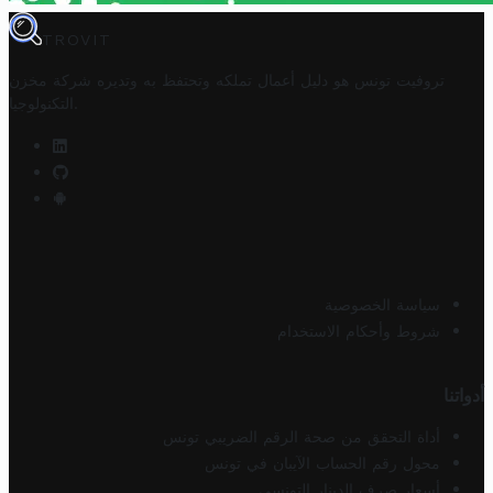
TROVIT
تروفيت تونس هو دليل أعمال تملكه وتحتفظ به وتديره
شركة مخزن
.
التكنولوجيا
سياسة الخصوصية
شروط وأحكام الاستخدام
أدواتنا
أداة التحقق من صحة الرقم الضريبي تونس
محول رقم الحساب الآيبان في تونس
أسعار صرف الدينار التونسي