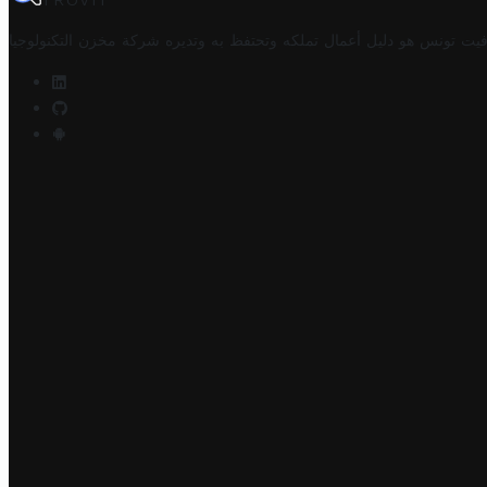
TROVIT
فيت تونس هو دليل أعمال تملكه وتحتفظ به وتديره
شركة مخزن التكنولوجيا