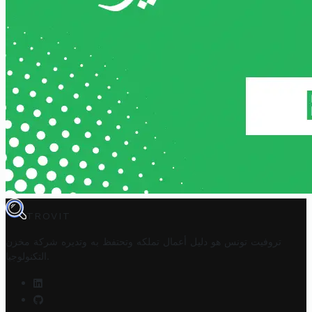
TROVIT
تروفيت تونس هو دليل أعمال تملكه وتحتفظ به وتديره
شركة مخزن
.
التكنولوجيا