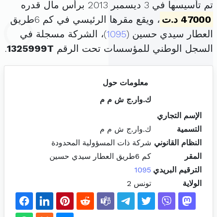
تم تأسيسها في 3 ديسمبر 2013 برأس مال قدره
47000 د.ت
، ويقع مقرها الرئيسي في كم 6طريق
العطار سيدي حسين (
1095
)، الشركة مسجلة في
السجل الوطني للمؤسسات تحت الرقم
1325999T
.
معلومات حول
ك.وار.ج ش م م
الإسم التجاري
التسمية
ك.وار.ج ش م م
النظام القانوني
شركة ذات المسؤولية المحدودة
المقر
كم 6طريق العطار سيدي حسين
الترقيم البريدي
1095
الولاية
تونس 2