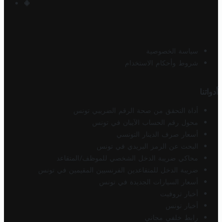
سياسة الخصوصية
شروط وأحكام الاستخدام
أدواتنا
أداة التحقق من صحة الرقم الضريبي تونس
محول رقم الحساب الآيبان في تونس
أسعار صرف الدينار التونسي
البحث عن الرمز البريدي في تونس
محاكي ضريبة الدخل الشخصي للموظف/المتقاعد
ضريبة الدخل للمتقاعدين الفرنسيين المقيمين في تونس
أسعار السيارات الجديدة في تونس
أخبار تروفيت
أخبار تونس
رابط خلفي مجاني