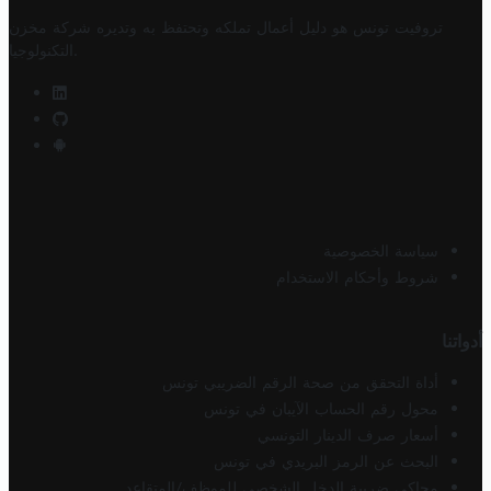
تروفيت تونس هو دليل أعمال تملكه وتحتفظ به وتديره
شركة مخزن
.
التكنولوجيا
سياسة الخصوصية
شروط وأحكام الاستخدام
أدواتنا
أداة التحقق من صحة الرقم الضريبي تونس
محول رقم الحساب الآيبان في تونس
أسعار صرف الدينار التونسي
البحث عن الرمز البريدي في تونس
محاكي ضريبة الدخل الشخصي للموظف/المتقاعد