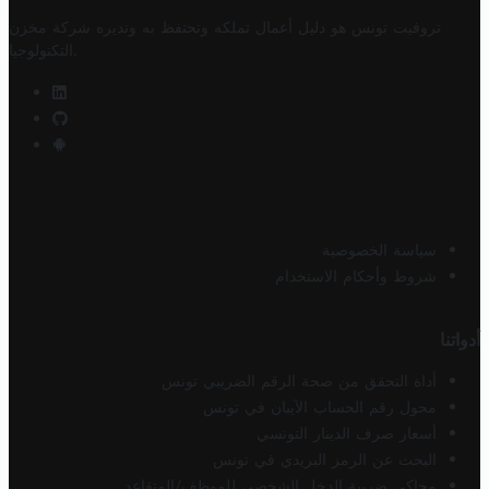
تروفيت تونس هو دليل أعمال تملكه وتحتفظ به وتديره
شركة مخزن
.
التكنولوجيا
سياسة الخصوصية
شروط وأحكام الاستخدام
أدواتنا
أداة التحقق من صحة الرقم الضريبي تونس
محول رقم الحساب الآيبان في تونس
أسعار صرف الدينار التونسي
البحث عن الرمز البريدي في تونس
محاكي ضريبة الدخل الشخصي للموظف/المتقاعد