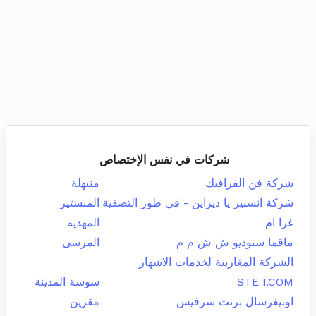
شركات في نفس الإختصاص
شركة فن القرافيك
منيهلة
شركة انسبير يا ديزاين - في طور التصفية
المنستير
غرا ام
المهدية
ماقما ستوديو ش ش م م
المرسى
الشركة المغاربية لخدمات الاشهار
STE I.COM
سوسة المدينة
اونيفرسال برنت سرفيس
مقرين