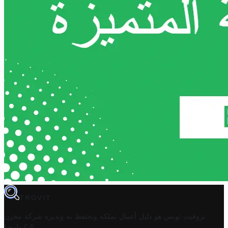
TROVIT
تروفيت تونس هو دليل أعمال تملكه وتحتفظ به وتديره
شركة مخزن
.
التكنولوجيا