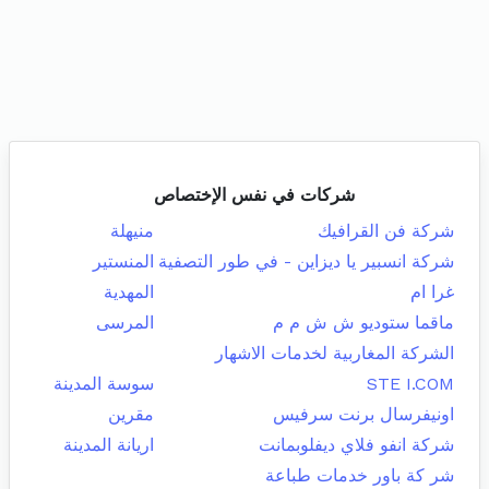
شركات في نفس الإختصاص
شركة فن القرافيك
منيهلة
شركة انسبير يا ديزاين - في طور التصفية
المنستير
غرا ام
المهدية
ماقما ستوديو ش ش م م
المرسى
الشركة المغاربية لخدمات الاشهار
STE I.COM
سوسة المدينة
اونيفرسال برنت سرفيس
مقرين
شركة انفو فلاي ديفلوبمانت
اريانة المدينة
شر كة باور خدمات طباعة