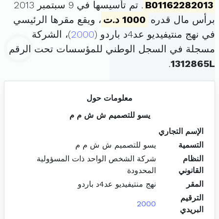
B01162282013
. تم تأسيسها في 9 سبتمبر 2013
برأس مال قدره
1000 د.ت
، ويقع مقرها الرئيسي
في نهج منتيفيديو عد4د باردو (
2000
)، الشركة
مسجلة في السجل الوطني للمؤسسات تحت الرقم
.
1312865L
معلومات حول
يسو للتصميم ش ش م م
الإسم التجاري
التسمية
يسو للتصميم ش ش م م
النظام
شركة الشخص الواحد ذات المسؤولية
القانوني
المحدودة
المقر
نهج منتيفيديو عد4د باردو
الترقيم
2000
البريدي