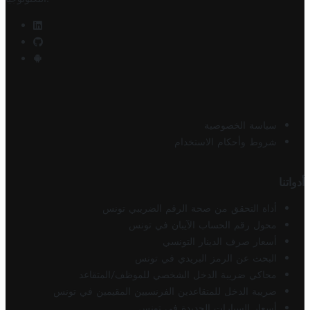
سياسة الخصوصية
شروط وأحكام الاستخدام
أدواتنا
أداة التحقق من صحة الرقم الضريبي تونس
محول رقم الحساب الآيبان في تونس
أسعار صرف الدينار التونسي
البحث عن الرمز البريدي في تونس
محاكي ضريبة الدخل الشخصي للموظف/المتقاعد
ضريبة الدخل للمتقاعدين الفرنسيين المقيمين في تونس
أسعار السيارات الجديدة في تونس