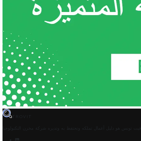
TROVIT
فيت تونس هو دليل أعمال تملكه وتحتفظ به وتديره
شركة مخزن التكنولوجيا