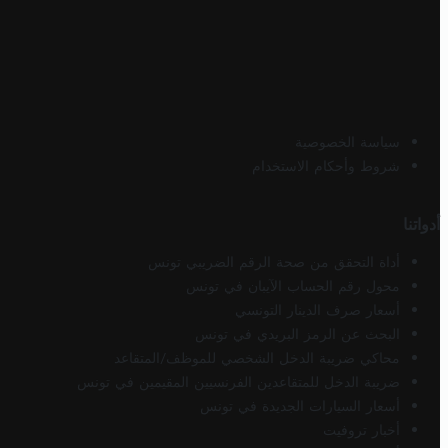
سياسة الخصوصية
شروط وأحكام الاستخدام
أدواتنا
أداة التحقق من صحة الرقم الضريبي تونس
محول رقم الحساب الآيبان في تونس
أسعار صرف الدينار التونسي
البحث عن الرمز البريدي في تونس
محاكي ضريبة الدخل الشخصي للموظف/المتقاعد
ضريبة الدخل للمتقاعدين الفرنسيين المقيمين في تونس
أسعار السيارات الجديدة في تونس
أخبار تروفيت